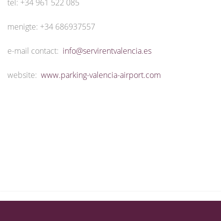
tel: +34 961 522 085
menigte: +34 686937557
e-mail contact:
info@servirentvalencia.es
website:
www.parking-valencia-airport.com