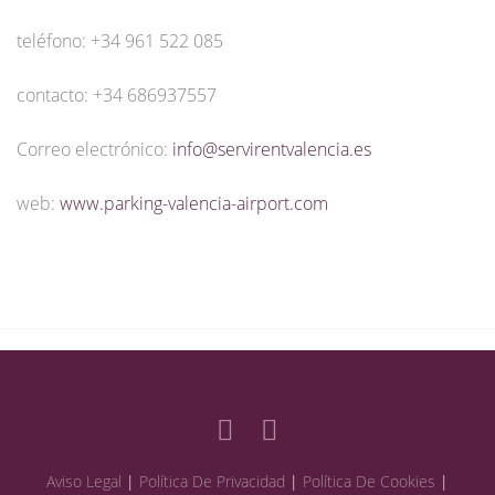
teléfono: +34 961 522 085
contacto: +34 686937557
Correo electrónico:
info@servirentvalencia.es
web:
www.parking-valencia-airport.com
Aviso Legal
|
Política De Privacidad
|
Política De Cookies
|